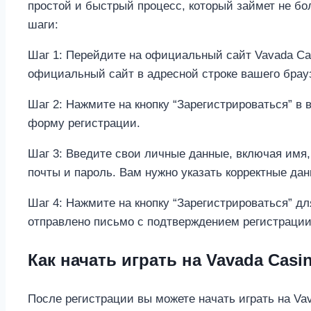
простой и быстрый процесс, который займет не б
шаги:
Шаг 1: Перейдите на официальный сайт Vavada Cas
официальный сайт в адресной строке вашего брау
Шаг 2: Нажмите на кнопку “Зарегистрироваться” в 
форму регистрации.
Шаг 3: Введите свои личные данные, включая имя
почты и пароль. Вам нужно указать корректные да
Шаг 4: Нажмите на кнопку “Зарегистрироваться” д
отправлено письмо с подтверждением регистрации
Как начать играть на Vavada Casi
После регистрации вы можете начать играть на Va