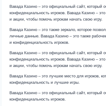
Вавада Казино – это официальный сайт, который о
конфиденциальность игроков. Вавада Казино – это
и акции, чтобы помочь игрокам начать свою игру.
Вавада Казино – это также зеркало, которое позвол
личные данные. Вавада Казино – это также рабочее
и конфиденциальность игроков.
Вавада Казино – это официальный сайт, который о
конфиденциальность игроков. Вавада Казино – это
и акции, чтобы помочь игрокам начать свою игру.
Вавада Казино – это лучшее место для игроков, к
конфиденциальность и лучшие игры.
Вавада Казино – это официальный сайт, который о
конфиденциальность игроков.