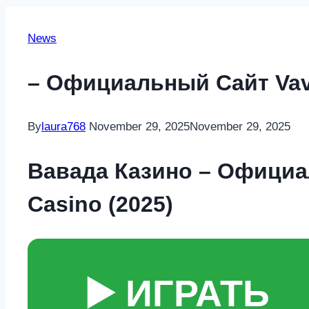
News
– Официальный Сайт Vav
By
laura768
November 29, 2025
November 29, 2025
Вавада Казино – Официа
Casino (2025)
▶️ ИГРАТЬ