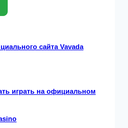
циального сайта Vavada
чать играть на официальном
asino