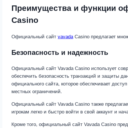
Преимущества и функции оф
Casino
Официальный сайт
vavada
Casino предлагает мно
Безопасность и надежность
Официальный сайт Vavada Casino использует совр
обеспечить безопасность транзакций и защиты данн
официального сайта, которое обеспечивает доступ
местных ограничений.
Официальный сайт Vavada Casino также предлагае
игрокам легко и быстро войти в свой аккаунт и нача
Кроме того, официальный сайт Vavada Casino пред