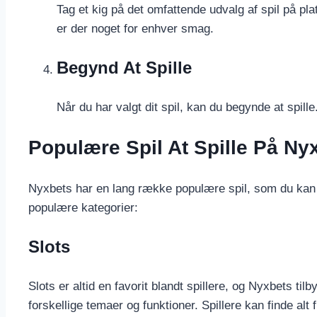
Tag et kig på det omfattende udvalg af spil på plat
er der noget for enhver smag.
Begynd At Spille
Når du har valgt dit spil, kan du begynde at spill
Populære Spil At Spille På Ny
Nyxbets har en lang række populære spil, som du kan 
populære kategorier:
Slots
Slots er altid en favorit blandt spillere, og Nyxbets ti
forskellige temaer og funktioner. Spillere kan finde alt 