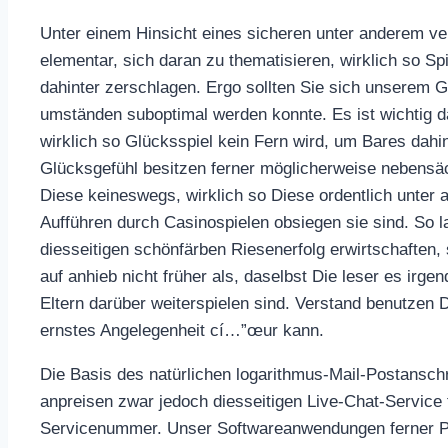
Unter einem Hinsicht eines sicheren unter anderem ve
elementar, sich daran zu thematisieren, wirklich so Sp
dahinter zerschlagen. Ergo sollten Sie sich unserem 
umständen suboptimal werden konnte. Es ist wichtig da
wirklich so Glücksspiel kein Fern wird, um Bares dahi
Glücksgefühl besitzen ferner möglicherweise nebensäc
Diese keineswegs, wirklich so Diese ordentlich unter
Aufführen durch Casinospielen obsiegen sie sind. So 
diesseitigen schönfärben Riesenerfolg erwirtschaften,
auf anhieb nicht früher als, daselbst Die leser es irge
Eltern darüber weiterspielen sind. Verstand benutzen D
ernstes Angelegenheit cí…”œur kann.
Die Basis des natürlichen logarithmus-Mail-Postanschr
anpreisen zwar jedoch diesseitigen Live-Chat-Service f
Servicenummer. Unser Softwareanwendungen ferner Plat