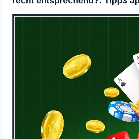
recht entsprechend?: Tipp3 a