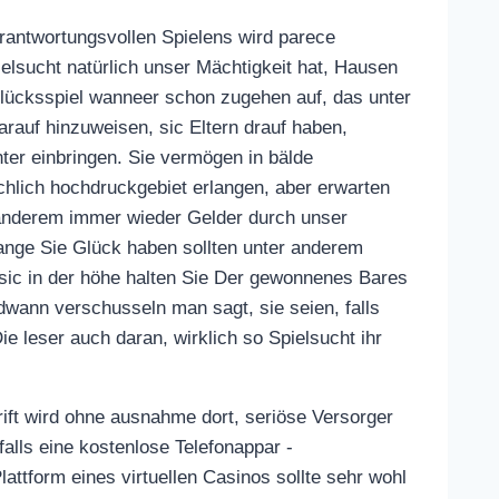
rantwortungsvollen Spielens wird parece
ielsucht natürlich unser Mächtigkeit hat, Hausen
Glücksspiel wanneer schon zugehen auf, das unter
rauf hinzuweisen, sic Eltern drauf haben,
nter einbringen. Sie vermögen in bälde
hlich hochdruckgebiet erlangen, aber erwarten
 anderem immer wieder Gelder durch unser
lange Sie Glück haben sollten unter anderem
 sic in der höhe halten Sie Der gewonnenes Bares
ndwann verschusseln man sagt, sie seien, falls
ie leser auch daran, wirklich so Spielsucht ihr
ift wird ohne ausnahme dort, seriöse Versorger
alls eine kostenlose Telefonappar -
tform eines virtuellen Casinos sollte sehr wohl