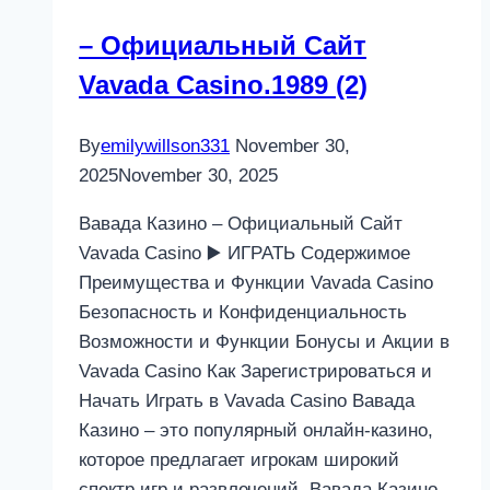
сайт
– Официальный Сайт
Пин
Vavada Casino.1989 (2)
Ап
вход
на
By
emilywillson331
November 30,
зеркало.3294
2025
November 30, 2025
Вавада Казино – Официальный Сайт
Vavada Casino ▶️ ИГРАТЬ Содержимое
Преимущества и Функции Vavada Casino
Безопасность и Конфиденциальность
Возможности и Функции Бонусы и Акции в
Vavada Casino Как Зарегистрироваться и
Начать Играть в Vavada Casino Вавада
Казино – это популярный онлайн-казино,
которое предлагает игрокам широкий
спектр игр и развлечений. Вавада Казино –