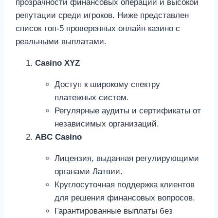
прозрачности финансовых операций и высокой
репутации среди игроков. Ниже представлен
список топ-5 проверенных онлайн казино с
реальными выплатами.
Casino XYZ
Доступ к широкому спектру
платежных систем.
Регулярные аудиты и сертификаты от
независимых организаций.
ABC Casino
Лицензия, выданная регулирующими
органами Латвии.
Круглосуточная поддержка клиентов
для решения финансовых вопросов.
Гарантированные выплаты без