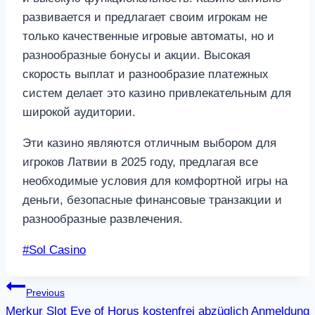
развивается и предлагает своим игрокам не
только качественные игровые автоматы, но и
разнообразные бонусы и акции. Высокая
скорость выплат и разнообразие платежных
систем делает это казино привлекательным для
широкой аудитории.
Эти казино являются отличным выбором для
игроков Латвии в 2025 году, предлагая все
необходимые условия для комфортной игры на
деньги, безопасные финансовые транзакции и
разнообразные развлечения.
Post
#
Sol Casino
Tags:
Post
Previous
Merkur Slot Eye of Horus kostenfrei abzüglich Anmeldung