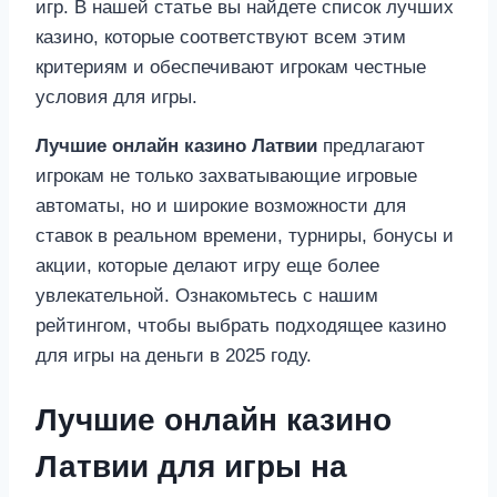
игр. В нашей статье вы найдете список лучших
казино, которые соответствуют всем этим
критериям и обеспечивают игрокам честные
условия для игры.
Лучшие онлайн казино Латвии
предлагают
игрокам не только захватывающие игровые
автоматы, но и широкие возможности для
ставок в реальном времени, турниры, бонусы и
акции, которые делают игру еще более
увлекательной. Ознакомьтесь с нашим
рейтингом, чтобы выбрать подходящее казино
для игры на деньги в 2025 году.
Лучшие онлайн казино
Латвии для игры на