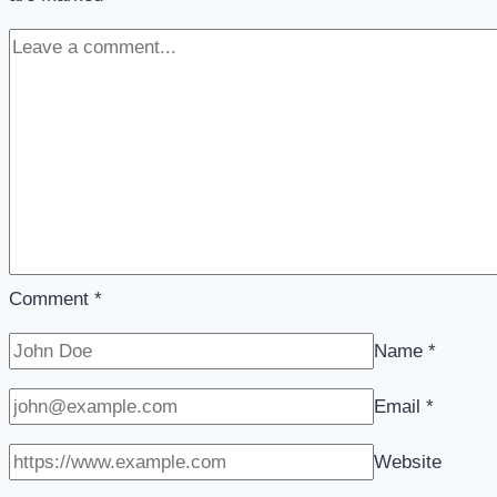
Comment
*
Name
*
Email
*
Website