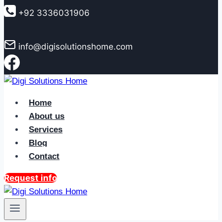
to
+92 3336031906
content
info@digisolutionshome.com
Home
About us
Services
Blog
Contact
Request info