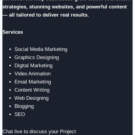
strategies, stunning websites, and powerful content
— all tailored to deliver real results.
Services
Social Media Marketing
Graphics Designing
Digital Marketing
Video Animation
Email Marketing
Content Writing
Web Designing
Blogging
SEO
Chat live to discuss your Project